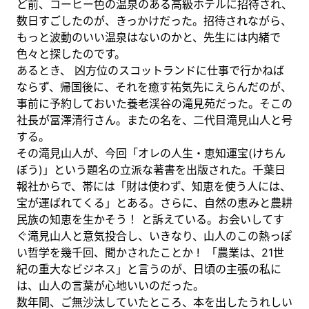
ど前、コーヒー色の温泉のある高級ホテルに招待され、
数日すごしたのが、きっかけだった。招待されながら、
もっと波動のいい温泉はないのかと、先生には内緒で
色々と探したのです。
あるとき、 凶方位のスコットランドに仕事で行かねば
ならず、帰国後に、それを癒す祐気先にえらんだのが、
事前に予約しておいた養老渓谷の滝見苑だった。そこの
社長が冨澤清行さん。またの名を、二代目滝見山人と号
する。
その滝見山人が、今回「オレの人生・恵知運宝(けちん
ぼう)」という題名の立派な著書を出版された。千葉日
報社からで、帯には「財は使わず、知恵を使う人には、
宝が運ばれてくる」とある。さらに、自然の恵みと農耕
民族の知恵を生かそう！ と訴えている。お会いしてす
ぐ滝見山人と意気投合し、いきなり、山人のこの熱っぽ
い哲学を幾千回、聞かされたことか ! 「農業は、21世
紀の重大なビジネス」と言うのが、日頃の主張の私に
は、山人の言葉が心地いいのだった。
数年間、ご無沙汰していたところ、本を出したうれしい