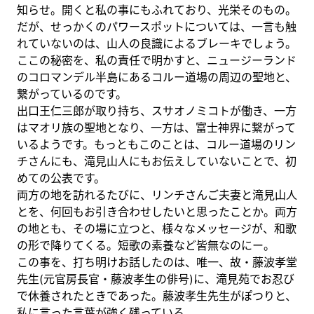
知らせ。開くと私の事にもふれており、光栄そのもの。
だが、せっかくのパワースポットについては、一言も触
れていないのは、山人の良識によるブレーキでしょう。
ここの秘密を、私の責任で明かすと、ニュージーランド
のコロマンデル半島にあるコルー道場の周辺の聖地と、
繋がっているのです。
出口王仁三郎が取り持ち、スサオノミコトが働き、一方
はマオリ族の聖地となり、一方は、富士神界に繋がって
いるようです。もっともこのことは、コルー道場のリン
チさんにも、滝見山人にもお伝えしていないことで、初
めての公表です。
両方の地を訪れるたびに、リンチさんご夫妻と滝見山人
とを、何回もお引き合わせしたいと思ったことか。両方
の地とも、その場に立つと、様々なメッセージが、和歌
の形で降りてくる。短歌の素養など皆無なのにー。
この事を、打ち明けお話したのは、唯一、故・藤波孝堂
先生(元官房長官・藤波孝生の俳号)に、滝見苑でお忍び
で休養されたときであった。藤波孝生先生がぽつりと、
私に言った言葉が強く残っている。