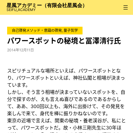
内
星風アカデミー（有限会社星風会）
容
SEIFU_ACADEMY
を
ス
自己啓発メソッド・意識の啓発
, 
量子気学
キ
ッ
パワースポットの秘境と冨澤清行氏
プ
2014年12月11日
スピリチュアルな場所といえば、パワースポットとな
り、パワースポットといえば、神社仏閣と相場が決まっ
ています。
しかし、そう言う相場が決まっていないスポットを、自
分で探すのが、えも言えぬ喜びであるのであるからし
て、ああ、300回以上も、海外に出掛けて、その発見を
楽しんで来て、身代を棒に振りかねないのです。
東京の近場で言えば、関東の秘境・養老渓谷が、私にと
って、パワースポットだ。故・小林三剛先生に30年ほ