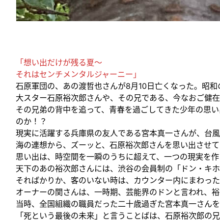
「想い出だけが残る夏～
それはセンチメンタルジャーニー」
石原軍団の、あの渡哲也さんが8月10日亡くなった。昭
大スター石原裕次郎さんや、その兄である、今なおご健在
その兄弟の背中を追って、青春を過ごしてきた少年の思い
のか！？
現実に活躍する兵庫県の友人である宮本真一さんが、台風
海の連想から、ズーッと、石原裕次郎さんを思い出させて
思い出は、時空間を一瞬のうちに超えて、一つの現実を作
天下のあの裕次郎さんには、渋谷の会員制の「ドン・キホ
そればかりか、客のいない時は、カウンター内にまわった
オーナーの関さんは、一時期、芸能界のドンと言われ、裕
当時、全国組織の職員だった二十歳過ぎた宮本真一さんを
「死という最後の未来」と言うことばは、石原裕次郎の兄