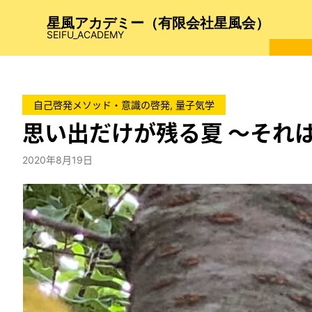
内
星風アカデミー（有限会社星風会）
容
SEIFU_ACADEMY
を
ス
キ
ッ
自己啓発メソッド・意識の啓発
, 
量子気学
プ
思い出だけが残る夏 〜それ
2020年8月19日