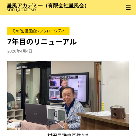
内
星風アカデミー（有限会社星風会）
容
SEIFU_ACADEMY
を
ス
その他
, 
意図的シンクロニシティ
キ
ッ
7年目のリニューアル
プ
2026年4月4日
村田昌謙自画像(!?)