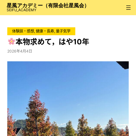
内
星風アカデミー（有限会社星風会）
容
SEIFU_ACADEMY
を
ス
体験談・感想
, 
健康・長寿
, 
量子気学
キ
ッ
本物求めて，はや10年
プ
2026年4月4日