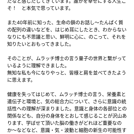
だなと感じだしてきています。誰かを幸せにする人生こ
そ！ と本気で思っています。
また40年前に知った、生命の鎖のお話し〜たんぱく質
の配列の違いなどを、はじめ耳にしたとき、わからない
なりにも不思議と思い、鮮明に心に、のこって、それを
知りたいとおもってきました。
そのことが、ムラッチ博士の言う量子の世界と繋がって
いるように理解できました。
無知な私も今になりやっと、皆様と肩を並べてきたよう
に思えます。
健康を失ってはじめて、ムラッチ博士の言う、栄養素と
遺伝子と環境と、気の総合力について、さらに意識の統
括性への理解が深まりました。意識と身体の各部位との
関係なども、自分の身体をとおして感じることが沢山あ
ります、学ばせて頂いた脳の働きがどれほど重要なの
か〜などなど、意識・気・波動と細胞の新生の可能性す