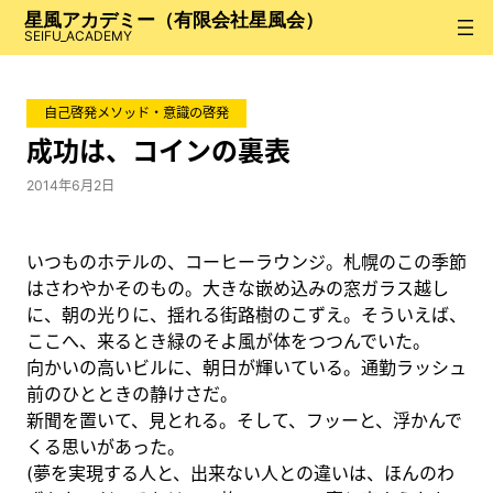
内
星風アカデミー（有限会社星風会）
容
SEIFU_ACADEMY
を
ス
自己啓発メソッド・意識の啓発
キ
ッ
成功は、コインの裏表
プ
2014年6月2日
いつものホテルの、コーヒーラウンジ。札幌のこの季節
はさわやかそのもの。大きな嵌め込みの窓ガラス越し
に、朝の光りに、揺れる街路樹のこずえ。そういえば、
ここへ、来るとき緑のそよ風が体をつつんでいた。
向かいの高いビルに、朝日が輝いている。通勤ラッシュ
前のひとときの静けさだ。
新聞を置いて、見とれる。そして、フッーと、浮かんで
くる思いがあった。
(夢を実現する人と、出来ない人との違いは、ほんのわ