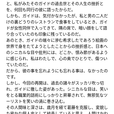
と、私がみたそのガイドの過去世とその人生の挫折と
を、何回も同行の彼に語ったからだ。
しかも、ガイドは、気付かなかったが、私と男の二人だ
けの裏どうりのレストランで食事をしているとき、ガイ
ドが女性同伴で入ってきて、隅の席で、暗い顔をして語
り合っていたのも印象に残っているのだ。
あのとき、ガイドの端々に滲む希求したであろう絵画の
世界で身をたてようとしたことからの挫折感と、日本へ
のシニカルな目や批判には、どこか、恨み節があるよう
に感じられ、私はわたしで、心の奥でひとりで、傷つい
ていたのだ。
だから、彼の事を忘れようにも忘れる事は、なかったの
です。
しかし、今回の再開は、過去の諸々がスッカリ吹っ切
れ、ガイドに徹した姿があった。シニカルな目は、笑い
をとる職業的話術にしっかりと昇華されて、無邪気なツ
ーリストを笑いの渦に巻き込む。
その人間味と深さは、歳月を経て葛藤を克服し、変貌し
た密かな個人史として結晶していると思え、人間はかわ