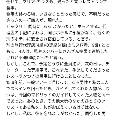
任せて、マリア-カラスも、通ったと言うレストランで
食事。
食事の終わる頃、いきなりと言った感じで、不明だった
さっきの一行四人が、現れた。
ビックリ！ 同時に ああ よかったと、ホッとする。代
理店の手配によれば、同じホテルに部屋がなく、近くの
別のホテルに変更され宿泊している、と言う。
別の旅行代理店(4緑)の連絡(4緑)のミス(7赤、9紫) とと
もに、4人は、私やメンバーにさんざん携帯で連絡した
けれど不通(4緑)だったと言う。
しかし、これで、予定どうりに全員揃い、次の日は、チ
ャーターした専用車で、これまた、手配してくださった
レストランつきの農場に行けることになった。
15,6年前、一般ツアーに混じって、ある男性と私の二人
でスペインを回ったとき、ガイドしてくれた人物が、じ
つは、今回のマドリッドのガイドしてくれた人物と同一
であった。あのとき、その他大勢のなかのひとりのツー
リストである私を、彼がおぼえているはずはない。
しかし、私は、彼を忘れようがなかった。同行した男