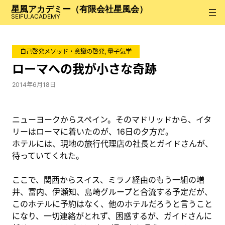
内
星風アカデミー（有限会社星風会）
容
SEIFU_ACADEMY
を
ス
自己啓発メソッド・意識の啓発
, 
量子気学
キ
ッ
ローマへの我が小さな奇跡
プ
2014年6月18日
ニューヨークからスペイン。そのマドリッドから、イタ
リーはローマに着いたのが、16日の夕方だ。
ホテルには、現地の旅行代理店の社長とガイドさんが、
待っていてくれた。
ここで、関西からスイス、ミラノ経由のもう一組の増
井、富内、伊瀬知、島崎グループと合流する予定だが、
このホテルに予約はなく、他のホテルだろうと言うこと
になり、一切連絡がとれず、困惑するが、ガイドさんに