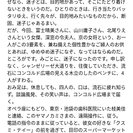
ぜなら、迷子とは、目的地があって、そこにたどり着け
ないときをいうのだ。ひとりのときは、行き当たりバッ
タリゆえ、行く先々が、目的地みたいなものだから、断
固、迷子じゃあるまい。
だが、今回、富士晴美さんに、山川庸子さん、北尾りえ
さんという女傑、深窓の令夫人、京の女将という、お一
人がこの3要素を、兼ね備えた個性豊かなご婦人のお供
とあれば、ゆめゆめ迷子になぞ、なってはならぬのだ。
ところがです。みごとに、迷子になったのです。申し訳
なく、シャンゼリーゼ大道りを、往復していただき、流
石にコンコルド広場の見える木立のしたのベンチに、4
人がすわる。
おみ足は、休息しても、四人の、口は、流石に疲れ知ら
ず。談論風発、その笑い声は、コンコルド広場まで届
く。
オペラ座にもどり、東京・池袋の歯科医院にいた枝美佳
と連絡、このヤマノカミさまの、遠隔操作に、従う。
電話の指令のままに従っていると、彼女の好きな「クス
ミ・テイー」の前を過ぎて、目印のスーパーマーケット