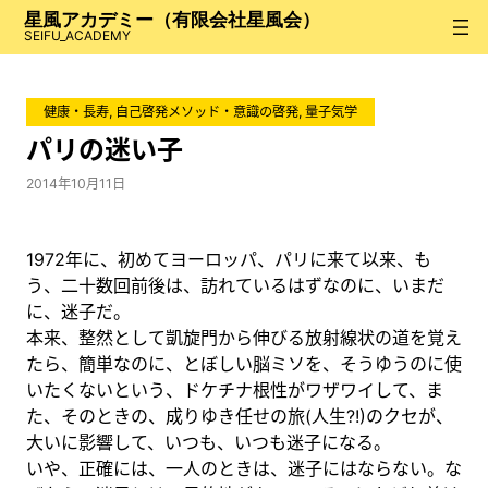
内
星風アカデミー（有限会社星風会）
容
SEIFU_ACADEMY
を
ス
健康・長寿
, 
自己啓発メソッド・意識の啓発
, 
量子気学
キ
ッ
パリの迷い子
プ
2014年10月11日
1972年に、初めてヨーロッパ、パリに来て以来、も
う、二十数回前後は、訪れているはずなのに、いまだ
に、迷子だ。
本来、整然として凱旋門から伸びる放射線状の道を覚え
たら、簡単なのに、とぼしい脳ミソを、そうゆうのに使
いたくないという、ドケチナ根性がワザワイして、ま
た、そのときの、成りゆき任せの旅(人生?!)のクセが、
大いに影響して、いつも、いつも迷子になる。
いや、正確には、一人のときは、迷子にはならない。な