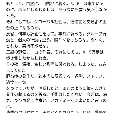
もとうり、自然に、目的地に着く。5、6回は来ている
のに、ホッとしたわたしは、もうなにも言う気がしなか
った。
それにしても、グローバル社会は、通信網と交通網の土
台の上になるのか。
反省、何事も計画性をもて。事前に調べろ。グループ行
動と、個人の行動は違う。脳ミソをけちるな。う～ん、
どれも、実行不能だな。
三碧の剋気、一白の剋気、それにしても、4、5万歩は
歩き倒したかもしれぬ。
その夜、深夜、激しい腹痛に襲われる。しまった、おさ
まっていた
胆石症の発作だ、と本当に反省する。過労、ストレス、
過食ーー気
をつけていたが、油断したと、エビのように体をまげて
発作の収まるのを祈る。手術はしたくない。今月は、病
気、及び再発に注意と、アカデミー誌に書いたと言うの
に。
我輩のワガママに、天罰がくだされたか、いや、警告で