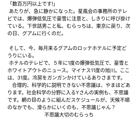
「数百万円以上です!」
あたりが、急に静かになった。星風会の事務所のテレ
ビでは、爆弾低気圧で豪雪に注意と、しきりに呼び掛け
ている。下世話男こと私、むらっちは、東京に戻り、次
の日、グアムに行くのだ。
そして、今、毎月来るグアムのロッテホテルに予定ど
うりにいる。
ホテルのテレビで、５年に1度の爆弾低気圧で、豪雪と
ホワイトアウトのニュース。マイナス11度の旭川。ここ
は、31度。冷房をガンガンかけているありさまです。
合理的、科学的に説明できない不思議は、やまほどあ
ります。社会科学の分野に入るYさんの実例も、不思議
です。網の目のように組んだスケジュールが、天候不順
のなかでも、滑らかにいくのも、不思議じゃん？
不思議大切のむらっち