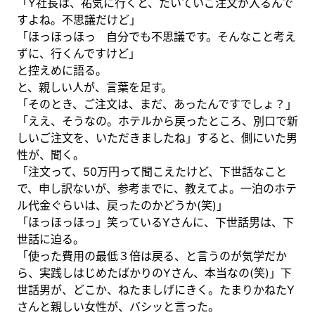
「Y社長は、祐気に行くと、たいていご注文が入るんで
すよね。不思議だけど」
「ほっほっほっ 自分でも不思議です。そんなこと考え
ずに、行くんですけど」
と控えめに語る。
と、親しい人が、言葉を足す。
「そのとき、ご注文は、まだ、あったんですでしょ？」
「ええ、そうなの。ホテルから戻ったところ、別口で新
しいご注文を、いただきましたね」すると、側にいた男
性が、聞く。
「注文って、50万円って聞こえたけど、下世話なこと
で、申し訳ないが、参考までに、教えてよ。一泊のホテ
ル代金ぐらいは、戻ったのかどうか(笑)」
「ほっほっほっ」笑っているYさんに、下世話男は、下
世話に迫る。
「使った費用の最低３倍は戻る、と言うのが気学だか
ら、実践しはじめたばかりのYさん、本当なの(笑)」下
世話男が、どこか、ねたましげにきく。たまりかねたY
さんと親しい女性が、バシッと言った。