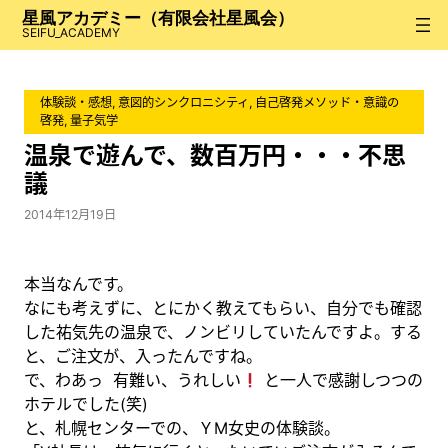
内
星風アカデミー（有限会社星風会）
容
SEIFU_ACADEMY
を
ス
体験談・感想
, 
意図的シンクロニシティ
, 
自己啓発メソッド・意識の
キ
啓発
, 
量子気学
ッ
温泉で遊んで、数百万円・・・不思
プ
議
2014年12月19日
本当なんです。
なにも考えずに、とにかく教えてもらい、自分でも確認
した祐気先の温泉で、ノンビリしていたんですよ。する
と、ご注文が、入ったんですね。
で、わあっ 有難い、うれしい
と一人で感謝しつつの
ホテルでした(笑)
と、札幌センターでの、ＹM女史の体験談。