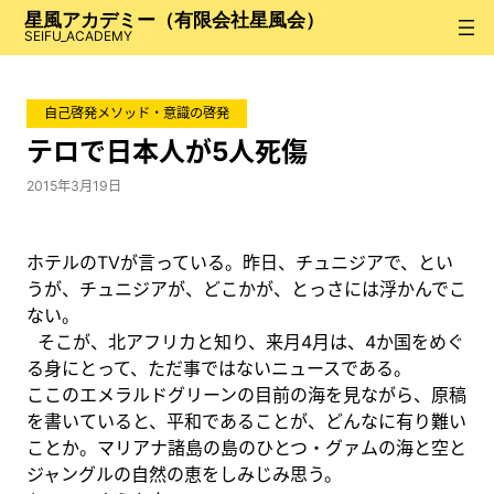
内
星風アカデミー（有限会社星風会）
容
SEIFU_ACADEMY
を
ス
自己啓発メソッド・意識の啓発
キ
ッ
テロで日本人が5人死傷
プ
2015年3月19日
ホテルのTVが言っている。昨日、チュニジアで、とい
うが、チュニジアが、どこかが、とっさには浮かんでこ
ない。
そこが、北アフリカと知り、来月4月は、4か国をめぐ
る身にとって、ただ事ではないニュースである。
ここのエメラルドグリーンの目前の海を見ながら、原稿
を書いていると、平和であることが、どんなに有り難い
ことか。マリアナ諸島の島のひとつ・グァムの海と空と
ジャングルの自然の恵をしみじみ思う。