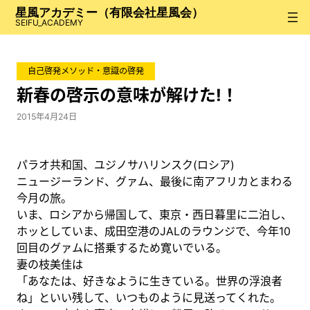
内
星風アカデミー（有限会社星風会）
容
SEIFU_ACADEMY
を
ス
自己啓発メソッド・意識の啓発
キ
ッ
新春の啓示の意味が解けた!！
プ
2015年4月24日
パラオ共和国、ユジノサハリンスク(ロシア)
ニュージーランド、グァム、最後に南アフリカとまわる
今月の旅。
いま、ロシアから帰国して、東京・西日暮里に二泊し、
ホッとしていま、成田空港のJALのラウンジで、今年10
回目のグァムに搭乗するため寛いでいる。
妻の枝美佳は
「あなたは、好きなように生きている。世界の浮浪者
ね」といい残して、いつものように見送ってくれた。