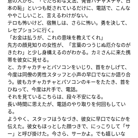
意の人から、「でたらめな文法、発音ハチャメチャ、日
本の恥」といつも貶されているだけに、電話で、こんな
ややこしいこと、言えるわけがない。
テロも怖いけど、宿無しは、さらに怖い。勇を決して、
レセプションに行く。
「お金は払うが、これの意味を教えてくれ」
先方の顔見知りの女性が、「言葉のつうじぬ厄介なのが
きたわ」と少し身構えるのがわかる。カミさんに来た携
帯を彼女に見せる。
と、カチャカチャとパソコンをいじり、首をかしげて、
今度は同僚の男性スタッフと小声の早口でなにか語り合
う。彼もカチャカチャとパソコンのキーをたたき、首を
ひねって、今度は片手で、電話。
それを見ているこちらは、段々不安になる。
長い時間に思えたが、電話のやり取りを何回もしてい
る。
ようやく、スタッフはうなづき、彼女に早口でなにかを
伝えた。彼女もほっとした顔つきで、にっこりして「サ
ー」と呼び掛けた。今さら、サーかよ。でも嬉しいな