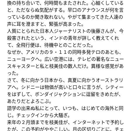
換の持ち合いで、何時間もまたされた。心細くしている
と、ただならぬ気配がする。早口のアナウンスが何を言
っているのか聞き取れない。やがて集まってきた人達の
声に耳を澄ますと、緊張が高まった。
人質にとられた日本人ジャーナリストの後藤さんが、今
殺害されたという、インドの青年が詳しく教えてくれ
て、全飛行便は、待機中とのことだった。
なぜか、アメリカの９・１１の同時多発テロのあとも、
ニューヨークへ。広い空港には、テレビの著名なニュー
スキャスターと私と枝美佳の数人だけ。異様な感覚があ
った。
さて、冬に向かう日本から、真夏に向かうオーストラリ
アへ。シドニーは物価が高いと口々に言うが、シティー
をはずして、ボンダイジャクションに逗留をきめたが、
あたりだとよろこぶ。
語学の出来ぬ私にとって、いつも、はじめての海外と同
じ。チェックインから大騒ぎ。
来年の２月頭までを枝美佳が、インターネットで予約し
たが、この予約がややこしい。月の区切りごとに、チェ