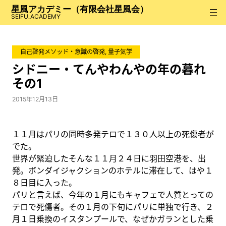
内
星風アカデミー（有限会社星風会）
容
SEIFU_ACADEMY
を
ス
自己啓発メソッド・意識の啓発
, 
量子気学
キ
ッ
シドニー・てんやわんやの年の暮れ
プ
その1
2015年12月13日
１１月はパリの同時多発テロで１３０人以上の死傷者が
でた。
世界が緊迫したそんな１１月２４日に羽田空港を、出
発。ボンダイジャクションのホテルに滞在して、はや１
８日目に入った。
パリと言えば、今年の１月にもキャフェで人質とっての
テロで死傷者。その１月の下旬にパリに単独で行き、２
月１日乗換のイスタンプールで、なぜかガランとした乗