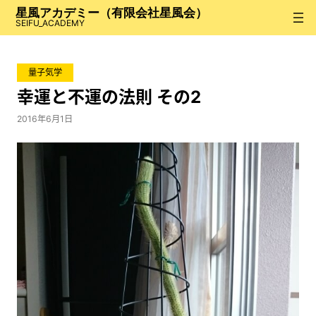
内
星風アカデミー（有限会社星風会）
容
SEIFU_ACADEMY
を
ス
量子気学
キ
ッ
幸運と不運の法則 その2
プ
2016年6月1日