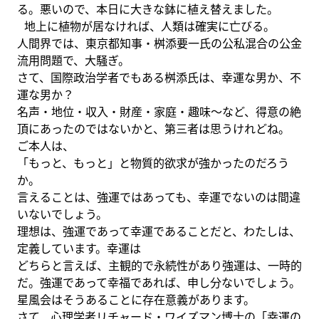
る。悪いので、本日に大きな鉢に植え替えました。
地上に植物が居なければ、人類は確実に亡びる。
人間界では、東京都知事・桝添要一氏の公私混合の公金
流用問題で、大騒ぎ。
さて、国際政治学者でもある桝添氏は、幸運な男か、不
運な男か？
名声・地位・収入・財産・家庭・趣味～など、得意の絶
頂にあったのではないかと、第三者は思うけれどね。
ご本人は、
「もっと、もっと」と物質的欲求が強かったのだろう
か。
言えることは、強運ではあっても、幸運でないのは間違
いないでしょう。
理想は、強運であって幸運であることだと、わたしは、
定義しています。幸運は
どちらと言えば、主観的で永続性があり強運は、一時的
だ。強運であって幸福であれば、申し分ないでしょう。
星風会はそうあることに存在意義があります。
さて、心理学者リチャード・ワイズマン博士の「幸運の