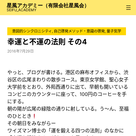
内
星風アカデミー（有限会社星風会）
容
SEIFU_ACADEMY
を
ス
意図的シンクロニシティ
, 
自己啓発メソッド・意識の啓発
, 
量子気学
キ
ッ
幸運と不運の法則 その4
プ
2016年7月29日
やっと、ブログが書ける。港区の麻布オフィスから、渋
谷区の広尾まわりの散歩コース。東京女学館、聖心女子
大学前をとおり、外苑西通りに出て、早朝も開いている
コンビニのカウンターに座って、100円のコーヒーを手
にする。
朝の陽が広尾の緑陰の通りに射している。う～ん、至福
のひととき
その朝日をみながらー
ワイズマン博士の「運を鍛える四つの法則」のなかに