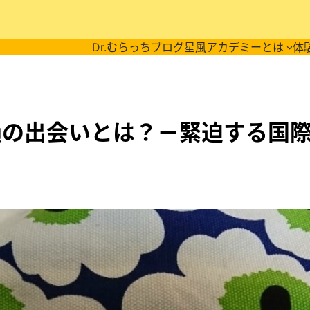
Dr.むらっちブログ
星風アカデミーとは
体
の損の出会いとは？－緊迫する国