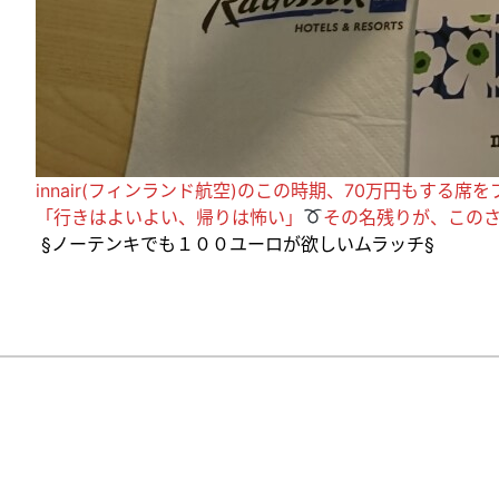
innair(フィンランド航空)のこの時期、70万円もする
「行きはよいよい、帰りは怖い」
その名残りが、この
§ノーテンキでも１００ユーロが欲しいムラッチ§