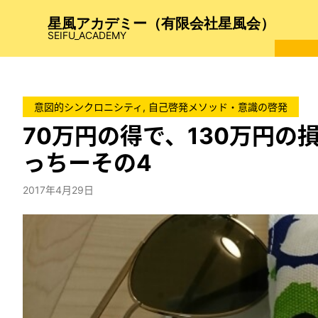
内
星風アカデミー（有限会社星風会）
容
SEIFU_ACADEMY
を
ス
キ
ッ
意図的シンクロニシティ
, 
自己啓発メソッド・意識の啓発
プ
70万円の得で、130万円
っちーその4
2017年4月29日