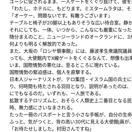
ユーシに促されるまま、一人ゲートをくぐり抜けて、彼を
「わたし、ホテルに、もどります。ミスタームラタは、そ
「オーケー、問題ないです。有難うございます」
テーブルと椅子が20脚以上もありそうな広い待合室。静
それにしても、一体、いつから、こんなにも厳重になった
随分まえのこと、ニュージーランドのオークランドに、3
何よりも明るく解放的であった。
また、大坂の「ロシヤ領事館」には、藤波孝生衆議院議員
っても、大使館内でX線ゲートをくぐるなんて、想像も出
いま、国際情勢の悪化は、至るところに現れている。
国際情勢の緊迫感は、個人を直撃する。
日本人ジャーナリストが、テロ集団・イスラム国の兵士に
り、何時間も待たされる羽目となり、説明があったのは、
にでもなるのだ。いずれも、一人旅である。
拡散するテロリズムと、おそらく人類史上二番目となる民
時、無力感にさいなまされる。
たった一冊のパスポートと言う小さな手帳が、自分の生命
ふっと、気がつくと、背の高い30代に見える大使館j員が
「お待たせしました。村田さんですね」