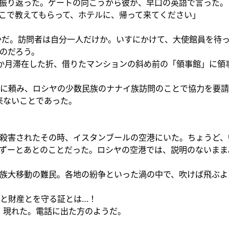
振り返った。ゲートの向こうから彼が、早口の英語で言った。
こで教えてもらって、ホテルに、帰って来てください」
かだ。訪問者は自分一人だけか。いすにかけて、大使館員を待
のだろう。
か月滞在した折、借りたマンションの斜め前の「領事館」に領
に頼み、ロシヤの少数民族のナナイ族訪問のことで協力を要請
来ないことであった。
殺害されたその時、イスタンブールの空港にいた。ちょうど、
ずーとあとのことだった。ロシヤの空港では、説明のないまま
族大移動の難民。各地の紛争といった渦の中で、吹けば飛ぶよ
と財産とを守る証とは…！
、現れた。電話に出た方のようだ。