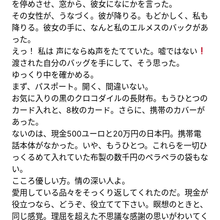
を停めさせ、窓から、彼女になにかを言った。
その女性が、うなづく。彼が降りる。もどかしく、私も
降りる。彼女の手に、なんと私のエルメスのバックがあ
った。
えっ！ 私は 声にならぬ声をたてていた。嘘ではない
渡された自分のバッグを手にして、そう思った。
ゆっくり中を確かめる。
まず、パスポート。開く、間違いない。
お気に入りの黒のクロコダイルの長財布。もうひとつの
カード入れと、8枚のカード。さらに、携帯のカバーが
あった。
ないのは、現金500ユーロと20万円の日本円。携帯電
話本体がなかった。いや、もうひとつ。これらを一切ひ
っくるめて入れていた布製の数千円のペラペラの袋もな
い。
こころ優しい方。情の深い人よ。
愛用している品々をそっくり返してくれたのだ。現金が
役立つなら、どうぞ、役立てて下さい。瞑想のときと、
同じ感覚。理屈を超えた不思議な感謝の思いがわいてく