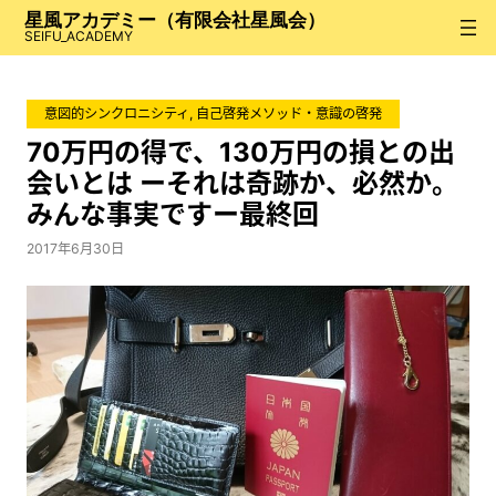
内
星風アカデミー（有限会社星風会）
容
SEIFU_ACADEMY
を
ス
意図的シンクロニシティ
, 
自己啓発メソッド・意識の啓発
キ
ッ
70万円の得で、130万円の損との出
プ
会いとは ーそれは奇跡か、必然か。
みんな事実ですー最終回
2017年6月30日