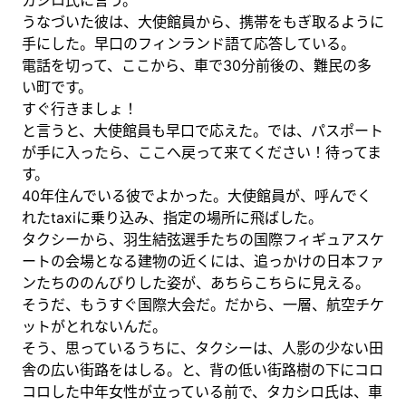
うなづいた彼は、大使館員から、携帯をもぎ取るように
手にした。早口のフィンランド語て応答している。
電話を切って、ここから、車で30分前後の、難民の多
い町です。
すぐ行きましょ！
と言うと、大使館員も早口で応えた。では、パスポート
が手に入ったら、ここへ戻って来てください！待ってま
す。
40年住んでいる彼でよかった。大使館員が、呼んでく
れたtaxiに乗り込み、指定の場所に飛ばした。
タクシーから、羽生結弦選手たちの国際フィギュアスケ
ートの会場となる建物の近くには、追っかけの日本ファ
ンたちののんびりした姿が、あちらこちらに見える。
そうだ、もうすぐ国際大会だ。だから、一層、航空チケ
ットがとれないんだ。
そう、思っているうちに、タクシーは、人影の少ない田
舎の広い街路をはしる。と、背の低い街路樹の下にコロ
コロした中年女性が立っている前で、タカシロ氏は、車