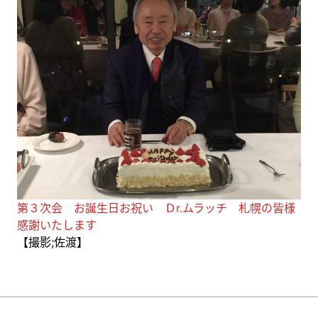
第３次会 お誕生日お祝い Ｄr.ムラッチ 札幌の皆様
感謝いたします
【撮影;佐渡】