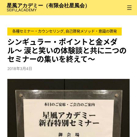
内
星風アカデミー（有限会社星風会）
容
SEIFU_ACADEMY
を
ス
各種セミナー・カウンセリング
, 
自己啓発メソッド・意識の啓発
キ
ッ
シンギュラー・ポイントと金メダ
プ
ル〜 涙と笑いの体験談と共に二つの
セミナーの集いを終えて〜
2018年3月4日