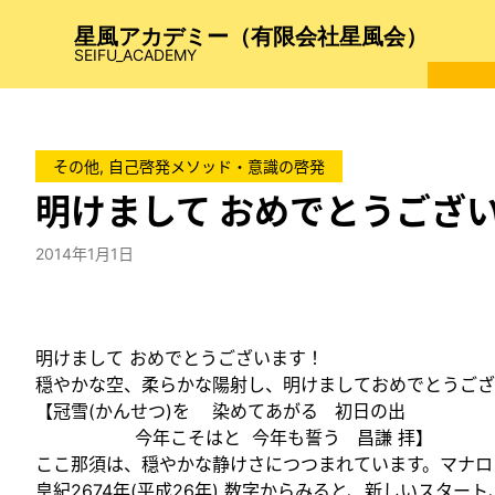
内
星風アカデミー（有限会社星風会）
容
SEIFU_ACADEMY
を
ス
キ
ッ
その他
, 
自己啓発メソッド・意識の啓発
プ
明けまして おめでとうござ
2014年1月1日
明けまして おめでとうございます！
穏やかな空、柔らかな陽射し、明けましておめでとうござ
【冠雪(かんせつ)を 染めてあがる 初日の
今年こそはと 今年も誓う 昌謙 拝】
ここ那須は、穏やかな静けさにつつまれています。マナロ
皇紀2674年(平成26年) 数字からみると、新しいス