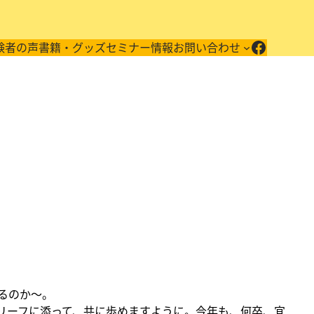
Facebo
験者の声
書籍・グッズ
セミナー情報
お問い合わせ
るのか～。
ビリーフに添って、共に歩めますように。今年も、何卒、宜