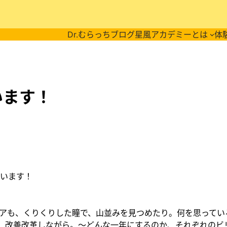
Dr.むらっちブログ
星風アカデミーとは
体
います！
います！
出
アも、くりくりした瞳で、山並みを見つめたり。何を思ってい
タート、改善改革しながら。～どんな一年にするのか、それぞれの