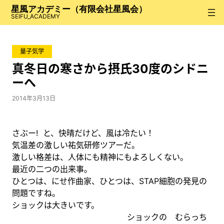
内
星風アカデミー（有限会社星風会）
容
SEIFU_ACADEMY
を
ス
量子気学
キ
ッ
真冬日の寒さから摂氏30度のシドニ
プ
ーへ
2014年3月13日
さぶー! と、快晴だけど、風は冷たい！
気温差の激しい祐気研修ツアーだ。
激しい格差は、人体にも精神にもよろしくない。
最近の二つの出来事。
ひとつは、にせ作曲家、ひとつは、STAP細胞の発見の
問題ですね。
ショックは大きいです。
ショックの むらっち