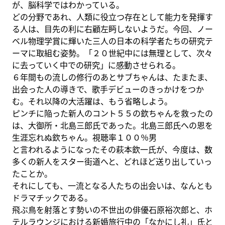
が、脳科学ではわかっている。
どの分野であれ、人類に役立つ存在として能力を発揮す
る人は、目先の利に右顧左眄しないようだ。今回、ノー
ベル物理学賞に輝いた三人の日本の科学者たちの研究テ
ーマに取組む姿勢。「２０世紀中には無理として、次々
に去っていく中での研究」に感動させられる。
６年間もの流しの修行のあとサブちゃんは、たまたま、
出会った人の導きで、歌手デビューのきっかけをつか
む。それ以降の大活躍は、もう省略しよう。
ピンチに陥った新人のコント５５の欽ちゃんを救ったの
は、大御所・北島三郎氏であった。北島三郎氏への恩を
生涯忘れぬ欽ちゃん。視聴率１００％男
と言われるようになったその萩本欽一氏が、今度は、数
多くの新人をスター街道へと、どれほど送り出していっ
たことか。
それにしても、一流となる人たちの出会いは、なんとも
ドラマチックである。
飛ぶ鳥を射落とす勢いの不世出の俳優石原裕次郎と、ホ
テルラウンジにおける新婚旅行中の「なかにし礼」氏と