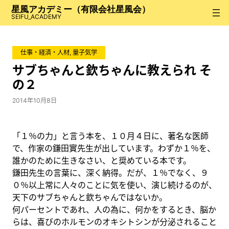
内
星風アカデミー（有限会社星風会）
容
SEIFU_ACADEMY
を
ス
仕事・経済・人材
, 
量子気学
キ
ッ
サブちゃんと欽ちゃんに教えられ そ
プ
の２
2014年10月8日
「１％の力」と言う本を、１０月４日に、著名な医師
で、作家の鎌田實先生が出しています。わずか１％を、
誰かのために生きなさい、と奨めている本です。
鎌田先生の言葉に、深く納得。だが、１％でなく、９
０％以上常に人々のことに気を使い、演じ続けるのが、
天下のサブちゃんと欽ちゃんではないか。
何パーセントであれ、人の為に、何かをするとき、脳か
らは、喜びのホルモンのオキシトシンが分泌されること