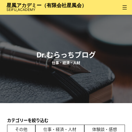
内
星風アカデミー（有限会社星風会）
容
SEIFU_ACADEMY
を
ス
キ
ッ
プ
Dr.むらっちブログ
仕事・経済・人材
カテゴリーを絞り込む
その他
仕事・経済・人材
体験談・感想