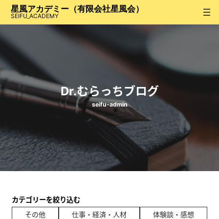
内
星風アカデミー（有限会社星風会）
容
SEIFU_ACADEMY
を
ス
キ
ッ
プ
Dr.むらっちブログ
seifu-admin
カテゴリーを絞り込む
その他
仕事・経済・人材
体験談・感想