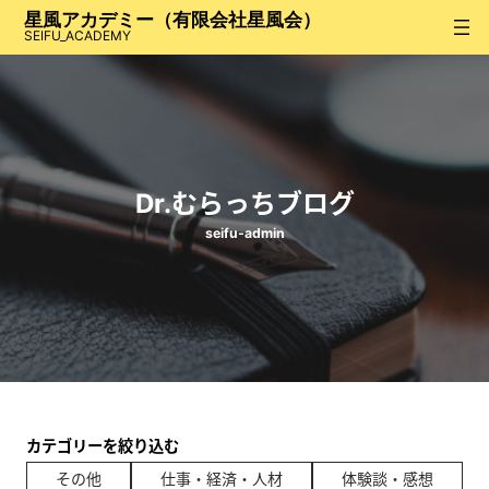
内
星風アカデミー（有限会社星風会）
容
SEIFU_ACADEMY
を
ス
キ
ッ
プ
Dr.むらっちブログ
seifu-admin
カテゴリーを絞り込む
その他
仕事・経済・人材
体験談・感想