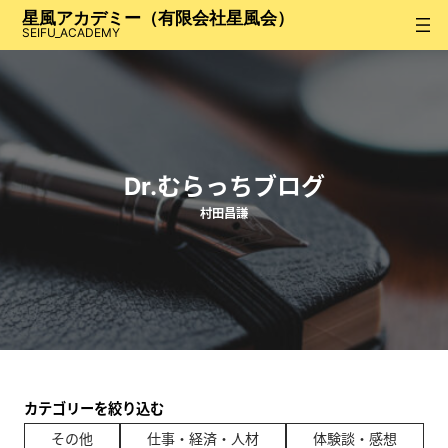
内
星風アカデミー（有限会社星風会）
容
SEIFU_ACADEMY
を
ス
キ
ッ
プ
Dr.むらっちブログ
村田昌謙
カテゴリーを絞り込む
その他
仕事・経済・人材
体験談・感想